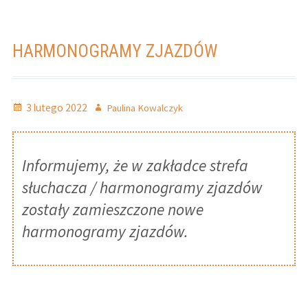
BIBLIOTEKA
EGZAMINY ZAWODOWE
HARMONOGRAMY ZJAZDÓW
EGZAMIN MATURALNY
KONTAKT
Opublikowano
Autor
3 lutego 2022
Paulina Kowalczyk
NABÓR 2026/2027
E – DZIENNIK
Informujemy, że w zakładce strefa
słuchacza / harmonogramy zjazdów
DEKLARACJA DOSTĘPNOŚCI
zostały zamieszczone nowe
ePUAP
harmonogramy zjazdów.
.
Podanie do Dyrektora Szkoły