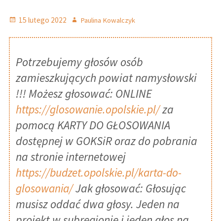
Technik Administracji sem. III – IV
Opublikowano
Autor
15 lutego 2022
Paulina Kowalczyk
Technik Administracji sem. I – II
Technik Ekonomista sem. I – II
Potrzebujemy głosów osób
Rolnik sem. III
zamieszkujących powiat namysłowski
Rolnik sem. I – II
!!! Możesz głosować: ONLINE
https://glosowanie.opolskie.pl/
za
Publiczne Liceum Ogólnokształcące
pomocą KARTY DO GŁOSOWANIA
LO sem. V A – VI A
dostępnej w GOKSiR oraz do pobrania
LO sem. V B – VI B
na stronie internetowej
https://budzet.opolskie.pl/karta-do-
LO sem. VII – VIII
glosowania/
Jak głosować: Głosując
LO sem. III B – VI B
musisz oddać dwa głosy. Jeden na
LO sem. III A – III A
projekt w subregionie i jeden głos na