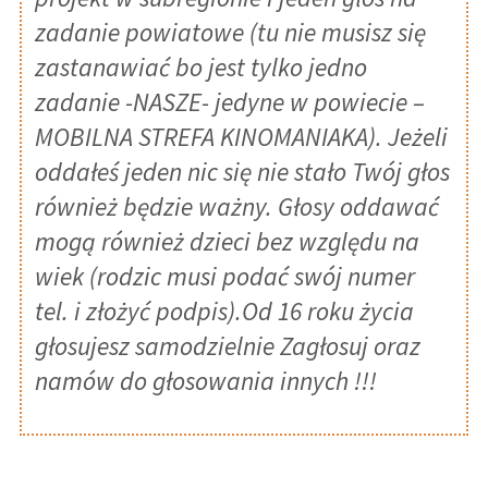
O CENTRUM
zadanie powiatowe (tu nie musisz się
zastanawiać bo jest tylko jedno
DYREKTOR
zadanie -NASZE- jedyne w powiecie –
SEKRETARIAT
MOBILNA STREFA KINOMANIAKA). Jeżeli
RADA SŁUCHACZY
oddałeś jeden nic się nie stało Twój głos
również będzie ważny. Głosy oddawać
STREFA SŁUCHACZA
mogą również dzieci bez względu na
NOWE HARMONOGRAMY ZJAZDÓW –
wiek (rodzic musi podać swój numer
ZMIANY !!!
tel. i złożyć podpis).Od 16 roku życia
PLAN ZAJĘĆ
głosujesz samodzielnie Zagłosuj oraz
PRACE KONTROLNE
namów do głosowania innych !!!
EGZAMINY SEMESTRALNE
PRAKTYKI ZAWODOWE